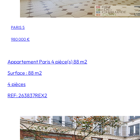
PARIS 5
980 000 €
Appartement Paris 4 pièce(s) 88 m2
Surface : 88 m2
4 pièces
REF: 263837REX2