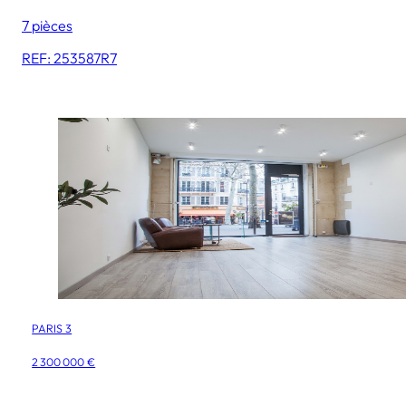
7 pièces
REF: 253587R7
PARIS 3
2 300 000 €