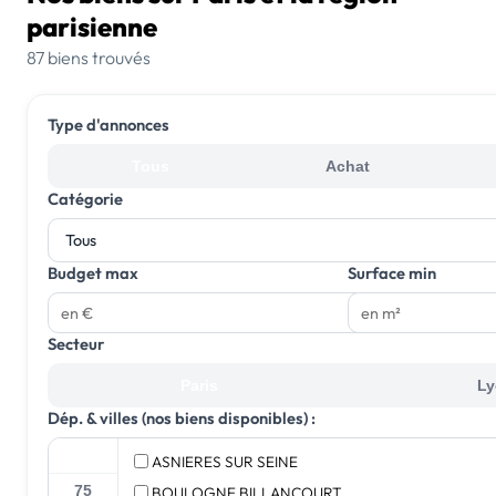
parisienne
87 biens trouvés
Type d'annonces
Tous
Achat
Catégorie
Budget max
Surface min
Secteur
Paris
Ly
Dép. & villes (nos biens disponibles) :
Tout
ASNIERES SUR SEINE
BOULOGNE BILLANCOURT
75