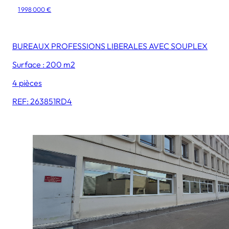
1 998 000 €
BUREAUX PROFESSIONS LIBERALES AVEC SOUPLEX
Surface : 200 m2
4 pièces
REF: 263851RD4