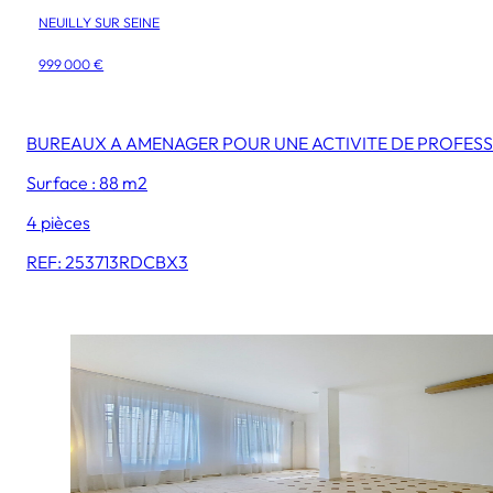
NEUILLY SUR SEINE
999 000 €
BUREAUX A AMENAGER POUR UNE ACTIVITE DE PROFESS
Surface : 88 m2
4 pièces
REF: 253713RDCBX3