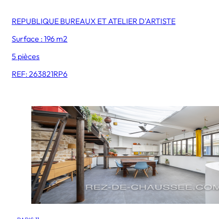
REPUBLIQUE BUREAUX ET ATELIER D'ARTISTE
Surface : 196 m2
5 pièces
REF: 263821RP6