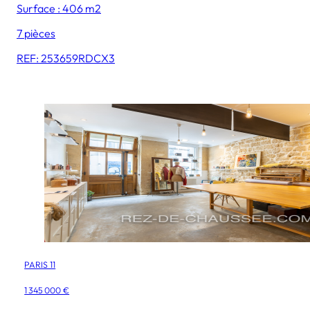
Surface : 406 m2
7 pièces
REF: 253659RDCX3
PARIS 11
1 345 000 €