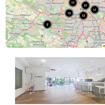
17
27
PARIS 16
11
PARIS 17
13
12
PARIS 18
2
PARIS 19
PARIS 20
PUTEAUX
SAINT DENIS
VERSAILLES
VINCENNES