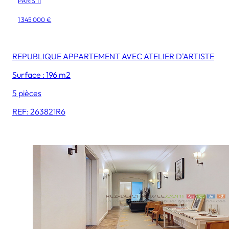
PARIS 11
1 345 000 €
REPUBLIQUE APPARTEMENT AVEC ATELIER D'ARTISTE
Surface : 196 m2
5 pièces
REF: 263821R6