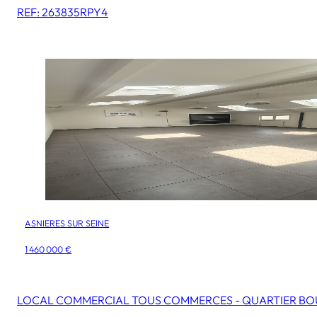
REF: 263835RPY4
ASNIERES SUR SEINE
1 460 000 €
LOCAL COMMERCIAL TOUS COMMERCES - QUARTIER B