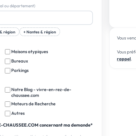
stal ou département)
Nous v
samedi
 & région
+ Nantes & région
Vous ven
Maisons atypiques
Vous préf
rappel
.
Bureaux
Parkings
Notre Blog - vivre-en-rez-de-
chaussee.com
Moteurs de Recherche
Autres
Z-DE-CHAUSSEE.COM concernant ma demande
*