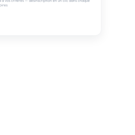
à vos critères — désinscription en un clic dans chaque
oires
on alerte