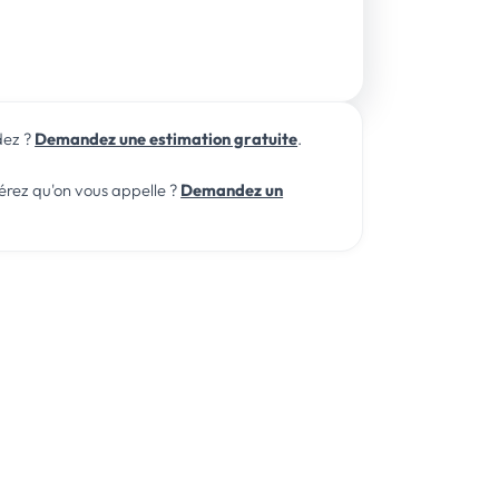
ous répondons rapidement, du lundi au
.
dez ?
Demandez une estimation gratuite
.
érez qu'on vous appelle ?
Demandez un