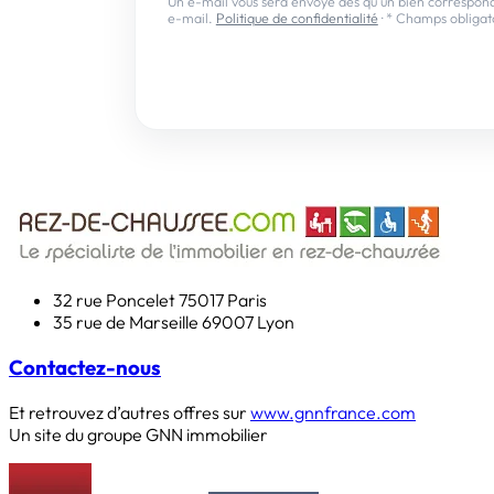
Un e-mail vous sera envoyé dès qu'un bien correspond 
e-mail.
Politique de confidentialité
· * Champs obligat
Créer m
32 rue Poncelet
75017 Paris
35 rue de Marseille
69007 Lyon
Contactez-nous
Et retrouvez d’autres offres sur
www.gnnfrance.com
Un site du groupe GNN immobilier