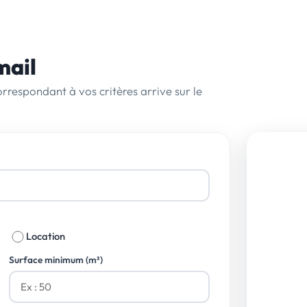
mail
rrespondant à vos critères arrive sur le
NOUS 
0 80
Appel g
conta
Location
32 rue
Surface minimum (m²)
75017 
35 rue
69007