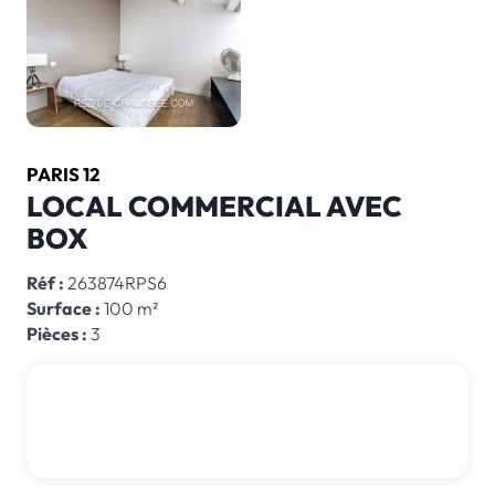
PARIS 12
LOCAL COMMERCIAL AVEC
BOX
Réf :
263874RPS6
Surface :
100 m²
Pièces :
3
890 000 € *
*honoraires inclus
Honoraires : 4.71 % TTC à la charge de l'acquéreur