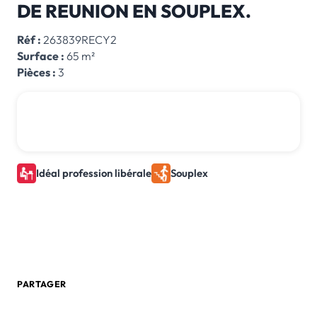
DE REUNION EN SOUPLEX.
Réf :
263839RECY2
Surface :
65 m²
Pièces :
3
385 000 € *
*honoraires inclus
Idéal profession libérale
Souplex
0 805 580 020
Créer une alerte email
PARTAGER