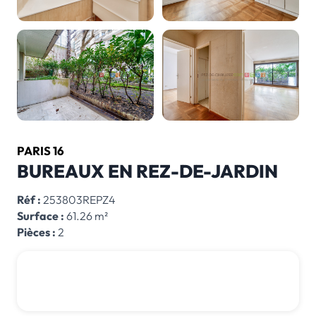
PARIS 16
BUREAUX EN REZ-DE-JARDIN
Réf :
253803REPZ4
Surface :
61.26 m²
Pièces :
2
650 000 € *
*honoraires inclus