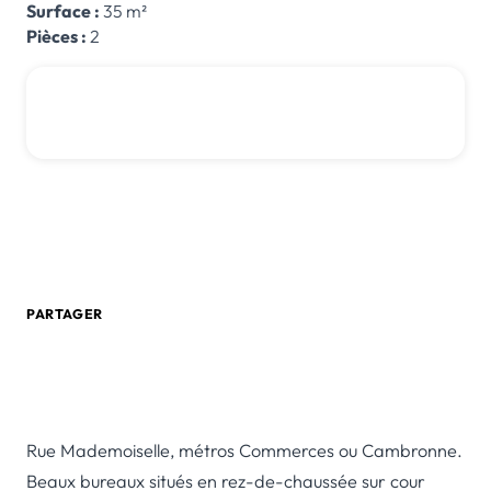
Surface :
35 m²
Pièces :
2
320 000 € *
*honoraires inclus
0 805 580 020
Créer une alerte email
PARTAGER
Rue Mademoiselle, métros Commerces ou Cambronne.
Beaux bureaux situés en rez-de-chaussée sur cour