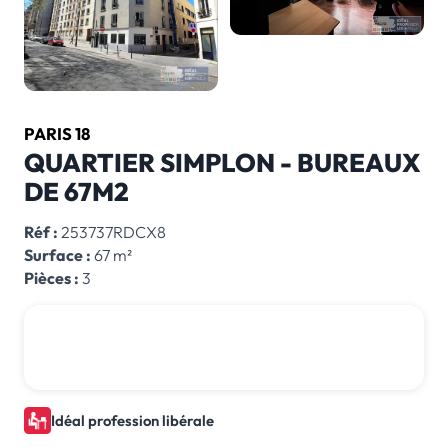
PARIS 18
QUARTIER SIMPLON - BUREAUX
DE 67M2
Réf :
253737RDCX8
Surface :
67 m²
Pièces :
3
430 000 € *
*honoraires inclus
Idéal profession libérale