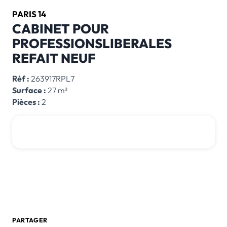
PARIS 14
CABINET POUR
PROFESSIONSLIBERALES
REFAIT NEUF
Réf :
263917RPL7
Surface :
27 m²
Pièces :
2
2 000 € /mois
0 805 580 020
Créer une alerte email
PARTAGER