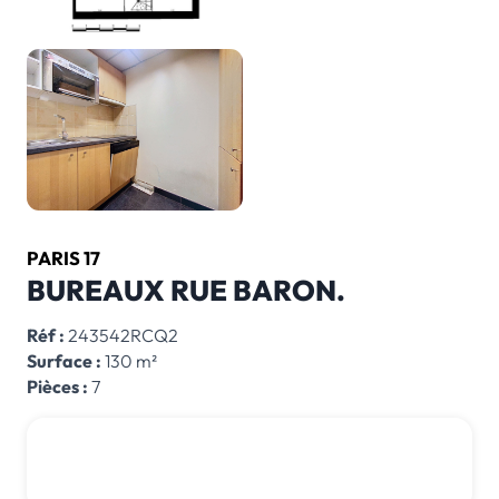
PARIS 17
BUREAUX RUE BARON.
Réf :
243542RCQ2
Surface :
130 m²
Pièces :
7
710 000 € *
*honoraires inclus