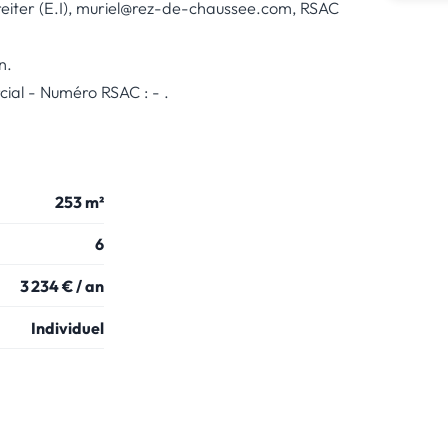
eiter (E.I), muriel@rez-de-chaussee.com, RSAC
n.
al - Numéro RSAC : - .
253 m²
6
3 234 € / an
Individuel