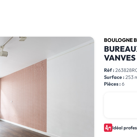
BOULOGNE B
BUREAUX
VANVES
Réf :
263828R
Surface :
253 
Pièces :
6
Idéal profes