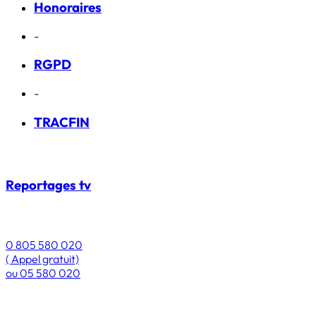
Honoraires
-
RGPD
-
TRACFIN
Reportages
tv
0 805 580 020
( Appel gratuit)
ou
05 580 020