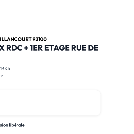
ILLANCOURT 92100
 RDC + 1ER ETAGE RUE DE
CBX4
m²
1 700 000 € *
*honoraires inclus
sion libérale