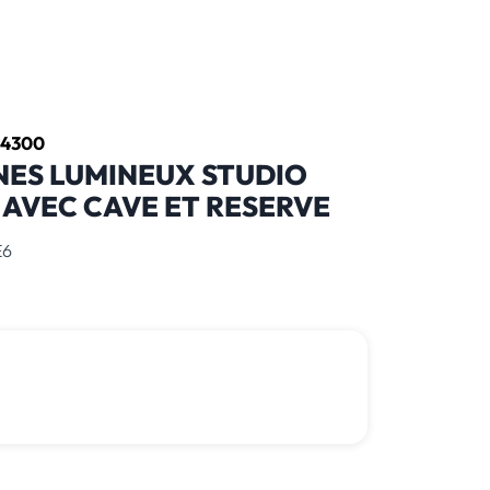
94300
NES LUMINEUX STUDIO
AVEC CAVE ET RESERVE
E6
185 000 € *
*honoraires inclus
raires : 5.71 % TTC à la charge de l'acquéreur
0 805 580 020