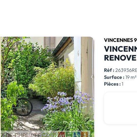
VINCENNES 
VINCEN
RENOVE 
Réf :
263936R
Surface :
19 m²
Pièces :
1
Hono