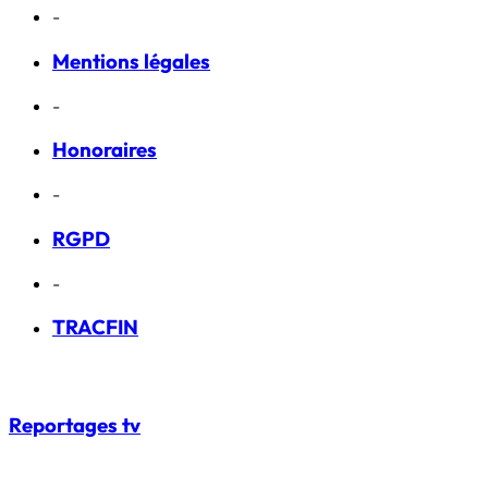
-
Mentions légales
-
Honoraires
-
RGPD
-
TRACFIN
Reportages
tv