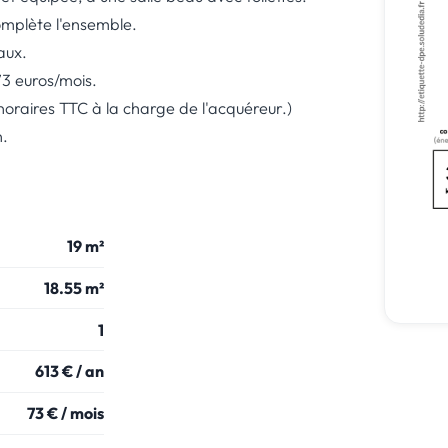
plète l'ensemble.
aux.
3 euros/mois.
oraires TTC à la charge de l'acquéreur.)
n.
19 m²
18.55 m²
1
613 € / an
73 € / mois